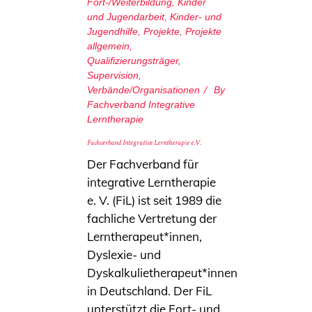
Fort-/Weiterbildung
,
Kinder
und Jugendarbeit
,
Kinder- und
Jugendhilfe
,
Projekte
,
Projekte
allgemein
,
Qualifizierungsträger
,
Supervision
,
Verbände/Organisationen
By
Fachverband Integrative
Lerntherapie
Fachverband Integrative Lerntherapie e.V.
Der Fachverband für
integrative Lerntherapie
e. V. (FiL) ist seit 1989 die
fachliche Vertretung der
Lerntherapeut*innen,
Dyslexie- und
Dyskalkulietherapeut*innen
in Deutschland. Der FiL
unterstützt die Fort- und