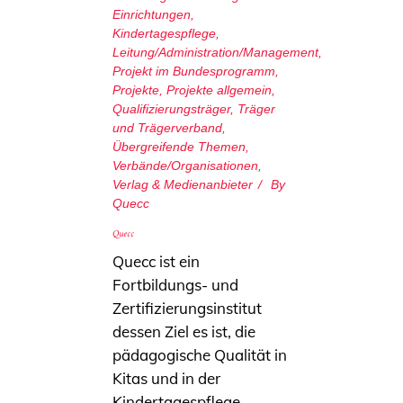
Einrichtungen
,
Kindertagespflege
,
Leitung/Administration/Management
,
Projekt im Bundesprogramm
,
Projekte
,
Projekte allgemein
,
Qualifizierungsträger
,
Träger
und Trägerverband
,
Übergreifende Themen
,
Verbände/Organisationen
,
Verlag & Medienanbieter
By
Quecc
Quecc
Quecc ist ein
Fortbildungs- und
Zertifizierungsinstitut
dessen Ziel es ist, die
pädagogische Qualität in
Kitas und in der
Kindertagespflege