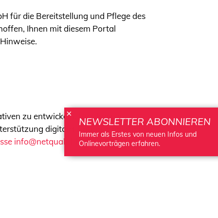
 für die Bereitstellung und Pflege des
 hoffen, Ihnen mit diesem Portal
 Hinweise.
×
ativen zu entwickeln. Dies kann in
NEWSLETTER ABONNIEREN
terstützung digitaler Formate geschehen.
Immer als Erstes von neuen Infos und
sse info@netquali-bb.de
.
Onlinevorträgen erfahren.