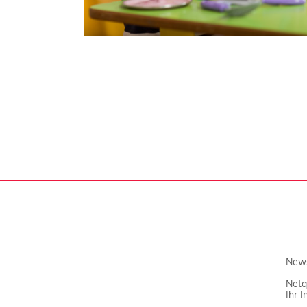
News
Netq
Ihr 