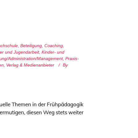
achschule
,
Beteiligung
,
Coaching
,
er und Jugendarbeit
,
Kinder- und
tung/Administration/Management
,
Praxis-
en
,
Verlag & Medienanbieter
By
ktuelle Themen in der Frühpädagogik
 ermutigen, diesen Weg stets weiter