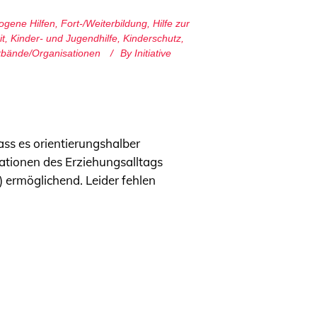
ogene Hilfen
,
Fort-/Weiterbildung
,
Hilfe zur
it
,
Kinder- und Jugendhilfe
,
Kinderschutz
,
rbände/Organisationen
By
Initiative
ass es orientierungshalber
uationen des Erziehungsalltags
 ermöglichend. Leider fehlen