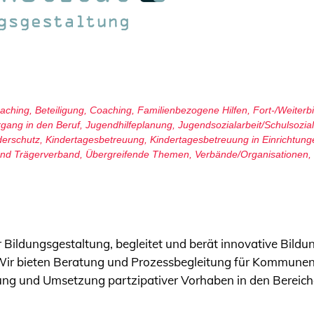
oaching
,
Beteiligung
,
Coaching
,
Familienbezogene Hilfen
,
Fort-/Weiterb
gang in den Beruf
,
Jugendhilfeplanung
,
Jugendsozialarbeit/Schulsozial
derschutz
,
Kindertagesbetreuung
,
Kindertagesbetreuung in Einrichtung
und Trägerverband
,
Übergreifende Themen
,
Verbände/Organisationen
,
ür Bildungsgestaltung, begleitet und berät innovative Bil
r bieten Beratung und Prozessbegleitung für Kommunen, ö
erung und Umsetzung partzipativer Vorhaben in den Bereich