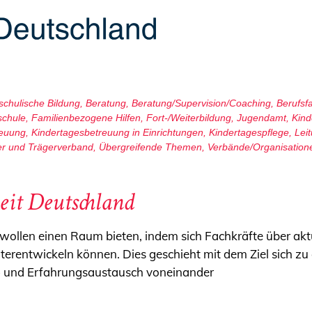
chulische Bildung
,
Beratung
,
Beratung/Supervision/Coaching
,
Berufsf
schule
,
Familienbezogene Hilfen
,
Fort-/Weiterbildung
,
Jugendamt
,
Kind
reuung
,
Kindertagesbetreuung in Einrichtungen
,
Kindertagespflege
,
Lei
er und Trägerverband
,
Übergreifende Themen
,
Verbände/Organisation
eit Deutschland
r wollen einen Raum bieten, indem sich Fachkräfte über a
terentwickeln können. Dies geschieht mit dem Ziel sich zu
 und Erfahrungsaustausch voneinander