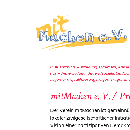
In
Ausbildung
,
Ausbildung allgemein
,
Außers
Fort-/Weiterbildung
,
Jugendsozialarbeit/Sch
allgemein
,
Qualifizierungsträger
,
Träger un
mitMachen e. V. / Pr
Der Verein mitMachen ist gemeinnüt
lokaler zivilgesellschaftlicher Init
Vision einer partizipativen Demokrat