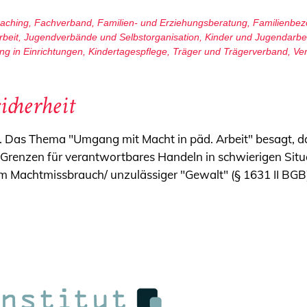
oaching
,
Fachverband
,
Familien- und Erziehungsberatung
,
Familienbez
rbeit
,
Jugendverbände und Selbstorganisation
,
Kinder und Jugendarbe
ng in Einrichtungen
,
Kindertagespflege
,
Träger und Trägerverband
,
Ve
icherheit
ht. Das Thema "Umgang mit Macht in päd. Arbeit" besagt, d
he Grenzen für verantwortbares Handeln in schwierigen Sit
 Machtmissbrauch/ unzulässiger "Gewalt" (§ 1631 II BGB)