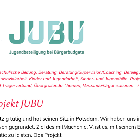
chulische Bildung
,
Beratung
,
Beratung/Supervision/Coaching
,
Beteilig
ulsozialarbeit
,
Kinder und Jugendarbeit
,
Kinder- und Jugendhilfe
,
Proj
d Trägerverband
,
Übergreifende Themen
,
Verbände/Organisationen
ojekt JUBU
zig tätig und hat seinen Sitz in Potsdam. Wir haben uns
iativen gegründet. Ziel des mitMachen e. V. ist es, mit sein
ie zu leisten. Das Projekt