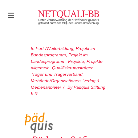
In
Fort-/Weiterbildung
,
Projekt im
Bundesprogramm
,
Projekt im
Landesprogramm
,
Projekte
,
Projekte
allgemein
,
Qualifizierungsträger
,
Träger und Trägerverband
,
Verbände/Organisationen
,
Verlag &
Medienanbieter
By
Pädquis Stiftung
b.R.