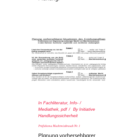
In
Fachliteratur
,
Info- /
Mediathek
,
pdf
By
Initiative
Handlungssicherheit
Prüfschema Machtmissbrauch Nr. 1
Planung vorhersehbarer