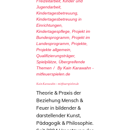
Freizeitarbeit
,
Kinder und
Jugendarbeit
,
Kindertagesbetreuung
,
Kindertagesbetreuung in
Einrichtungen
,
Kindertagespflege
,
Projekt im
Bundesprogramm
,
Projekt im
Landesprogramm
,
Projekte
,
Projekte allgemein
,
Qualifizierungsträger
,
Spielplätze
,
Übergreifende
Themen
By
Kain Karawahn -
mitfeuerspielen.de
Kain Karawahn – mitfeuerspielen.de
Theorie & Praxis der
Beziehung Mensch &
Feuer in bildender &
darstellender Kunst,
Pädagogik & Philosophie.