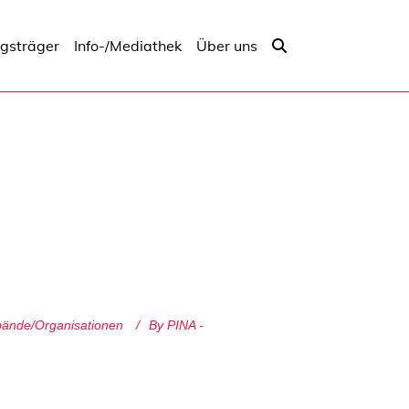
ngsträger
Info-/Mediathek
Über uns
bände/Organisationen
By
PINA -