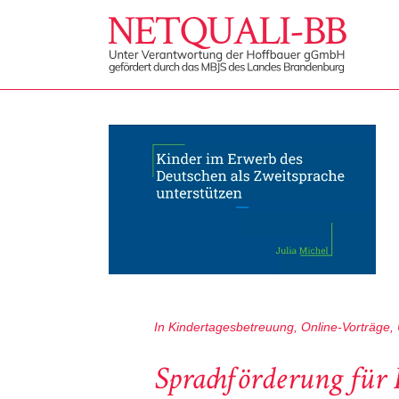
In
Kindertagesbetreuung
,
Online-Vorträge
,
Sprachförderung für 