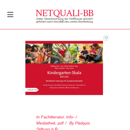
In
Fachliteratur
,
Info- /
Mediathek
,
pdf
By
Pädquis
Stiftung b.R.