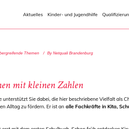
Aktuelles
Kinder- und Jugendhilfe
Qualifizieru
bergreifende Themen
By
Netquali Brandenburg
en mit kleinen Zahlen
he unterstützt Sie dabei, die hier beschriebene Vielfalt a
 Alltag zu fördern. Er ist an
alle Fachkräfte in Kita, Sch
 erst mit dem ersten Schulbuch. Schon früh entdecken Kind