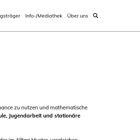
ngsträger
Info-/Mediathek
Über uns
ls Chance zu nutzen und mathematische
ule, Jugendarbeit und stationäre
er im Alltag Muster, vergleichen