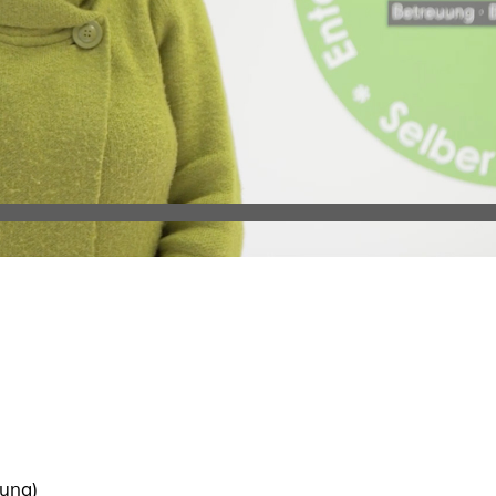
rung)