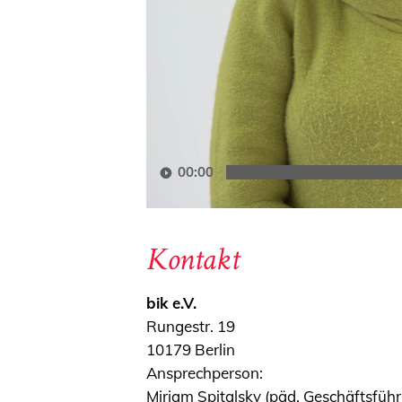
00:00
Kontakt
bik e.V.
Rungestr. 19
10179 Berlin
Ansprechperson:
Mirjam Spitalsky (päd. Geschäftsfüh