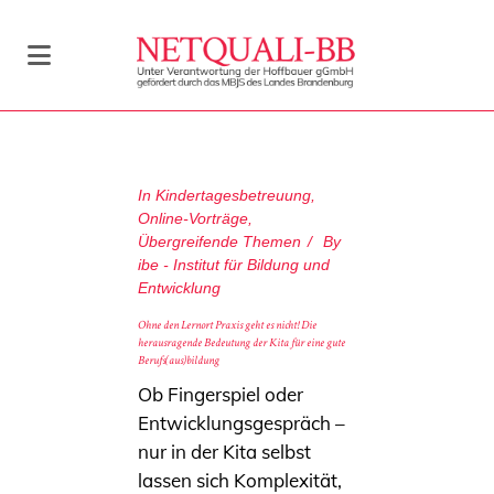
In
Kindertagesbetreuung
,
Online-Vorträge
,
Übergreifende Themen
By
ibe - Institut für Bildung und
Entwicklung
Ohne den Lernort Praxis geht es nicht! Die
herausragende Bedeutung der Kita für eine gute
Berufs(aus)bildung
Ob Fingerspiel oder
Entwicklungsgespräch –
nur in der Kita selbst
lassen sich Komplexität,