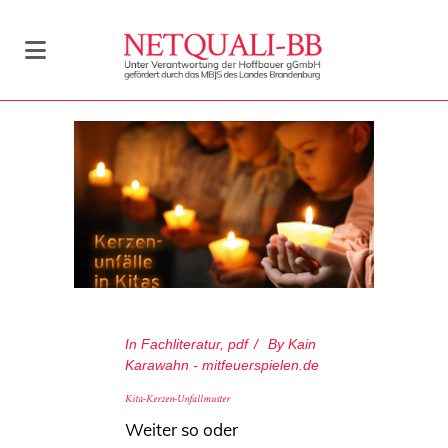
In
Fachliteratur
,
pdf
By
Kain
Karawahn - mitfeuerspielen.de
Kita-Kerzen-Unfallmuster
Weiter so oder