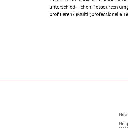
unterschied- lichen Ressourcen umg
profitieren? (Multi-)professionelle T
News
Netq