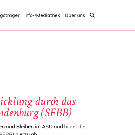
ngsträger
Info-/Mediathek
Über uns
cklung durch das
andenburg (SFBB)
n und Bleiben im ASD und bildet die
SFBB) hierzu ab.