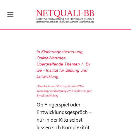
In
Kindertagesbetreuung
,
Online-Vorträge
,
Übergreifende Themen
By
ibe - Institut für Bildung und
Entwicklung
Ohne den Lernort Praxis geht es nicht! Die
herausragende Bedeutung der Kita für eine gute
Berufs(aus)bildung
Ob Fingerspiel oder
Entwicklungsgespräch –
nur in der Kita selbst
lassen sich Komplexität,