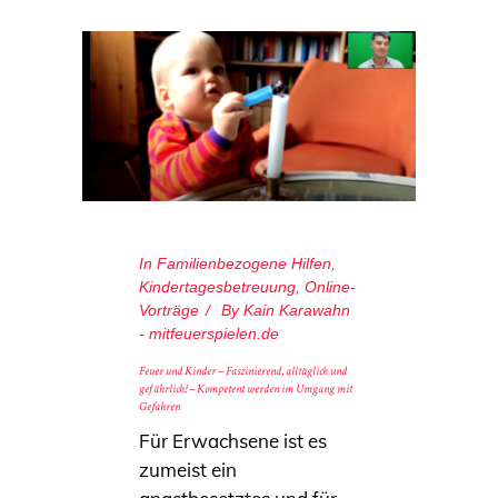
In
Familienbezogene Hilfen
,
Kindertagesbetreuung
,
Online-
Vorträge
By
Kain Karawahn
- mitfeuerspielen.de
Feuer und Kinder – Faszinierend, alltäglich und
gefährlich! – Kompetent werden im Umgang mit
Gefahren
Für Erwachsene ist es
zumeist ein